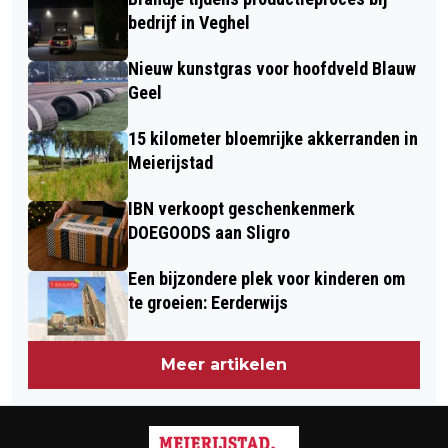
bedrijf in Veghel
Nieuw kunstgras voor hoofdveld Blauw
Geel
15 kilometer bloemrijke akkerranden in
Meierijstad
IBN verkoopt geschenkenmerk
DOEGOODS aan Sligro
Een bijzondere plek voor kinderen om
te groeien: Eerderwijs
Meer artikelen