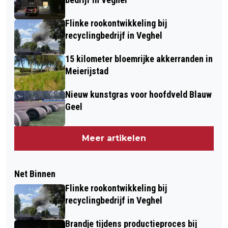
Flinke rookontwikkeling bij
recyclingbedrijf in Veghel
15 kilometer bloemrijke akkerranden in
Meierijstad
Nieuw kunstgras voor hoofdveld Blauw
Geel
Meer artikelen
Net Binnen
Flinke rookontwikkeling bij
recyclingbedrijf in Veghel
Brandje tijdens productieproces bij