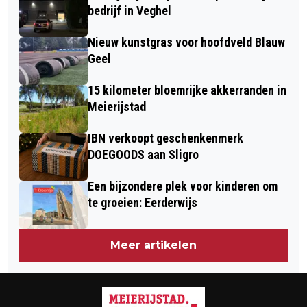
bedrijf in Veghel
Nieuw kunstgras voor hoofdveld Blauw
Geel
15 kilometer bloemrijke akkerranden in
Meierijstad
IBN verkoopt geschenkenmerk
DOEGOODS aan Sligro
Een bijzondere plek voor kinderen om
te groeien: Eerderwijs
Meer artikelen