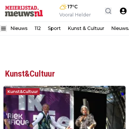
17
°C
Vooral Helder
Nieuws
112
Sport
Kunst & Cultuur
Nieuw
Kunst&Cultuur
Kunst&Cultuur