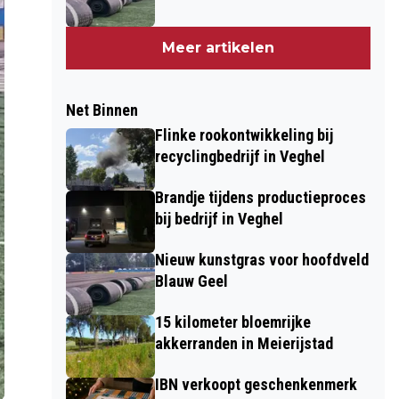
Meer artikelen
Net Binnen
Flinke rookontwikkeling bij
recyclingbedrijf in Veghel
Brandje tijdens productieproces
bij bedrijf in Veghel
Nieuw kunstgras voor hoofdveld
Blauw Geel
15 kilometer bloemrijke
akkerranden in Meierijstad
IBN verkoopt geschenkenmerk