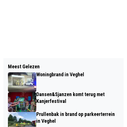
Vorig artikel
Volgend artikel
MOTORRIJDER EN AUTOMOBILIST
Meest Gelezen
ZZP’ER IS TOCH WERKNEEMSTER,
MET ELKAAR IN BOTSING
Woningbrand in Veghel
WERKGEVER DRAAIT OP VOOR
FINANCIËLE GEVOLGEN
Dansen&Sjanzen komt terug met
Kanjerfestival
Prullenbak in brand op parkeerterrein
in Veghel