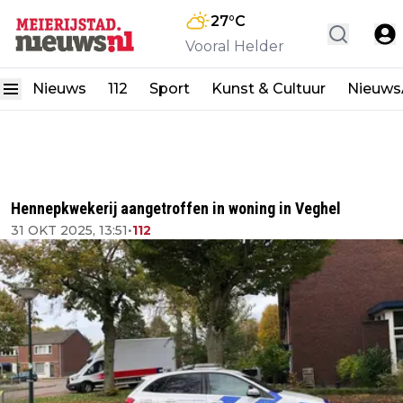
27
°C
Vooral Helder
Nieuws
112
Sport
Kunst & Cultuur
Nieuw
Hennepkwekerij aangetroffen in woning in Veghel
31 OKT 2025, 13:51
•
112