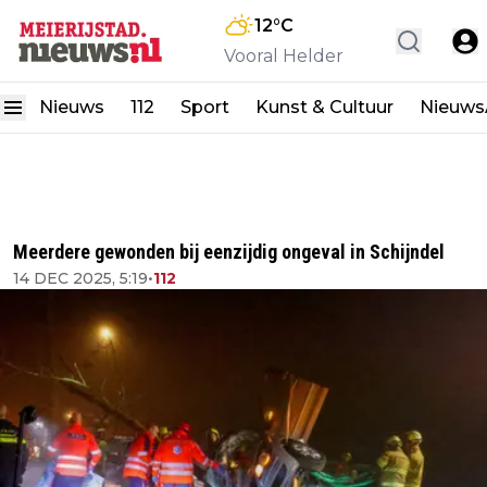
12
°C
Vooral Helder
Nieuws
112
Sport
Kunst & Cultuur
Nieuw
Meerdere gewonden bij eenzijdig ongeval in Schijndel
14 DEC 2025, 5:19
•
112