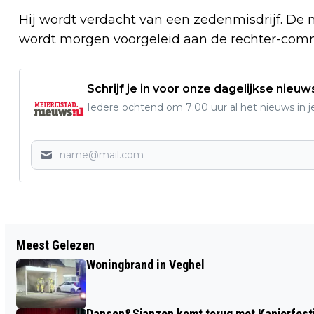
Hij wordt verdacht van een zedenmisdrijf. De 
wordt morgen voorgeleid aan de rechter-comm
Schrijf je in voor onze dagelijkse nieuw
Iedere ochtend om 7:00 uur al het nieuws in j
Vorig artikel
Meest Gelezen
PVV BLIJFT GROOTSTE PARTIJ IN
Woningbrand in Veghel
MEIERIJSTAD, D66 EN CDA BOEKEN
WINST
Dansen&Sjanzen komt terug met Kanjerfest