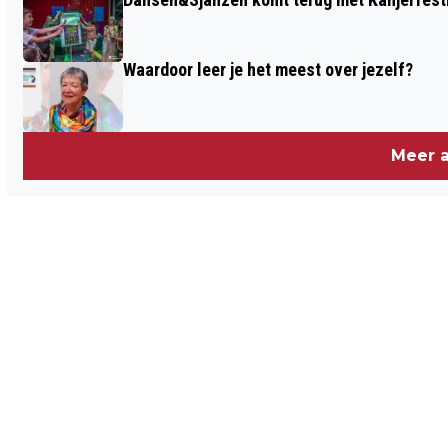
Waardoor leer je het meest over jezelf?
Meer a