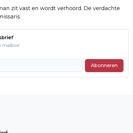
man zit vast en wordt verhoord. De verdachte
issaris.
sbrief
e mailbox!
Abonneren
Volgend artikel
MOTORRIJDER EN AUTOMOBILIST MET
ELKAAR IN BOTSING
ival