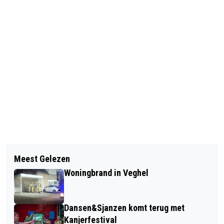
Vorig artikel
Volgend artikel
SPATADEREN BEHANDELEN IN
Meest Gelezen
JOCHEM HANSSEN UIT VEGHEL
WIJCHEN VOOR PATIËNTEN UIT
Woningbrand in Veghel
KWALIFICEERT ZICH VOOR FINALE
MEIERIJSTAD
ONK POKER
Dansen&Sjanzen komt terug met
Kanjerfestival