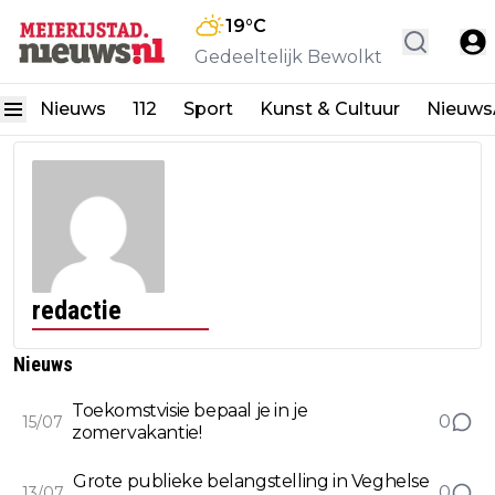
19
°C
Gedeeltelijk Bewolkt
Nieuws
112
Sport
Kunst & Cultuur
Nieuw
redactie
Nieuws
Toekomstvisie bepaal je in je
0
15/07
zomervakantie!
Grote publieke belangstelling in Veghelse
0
13/07