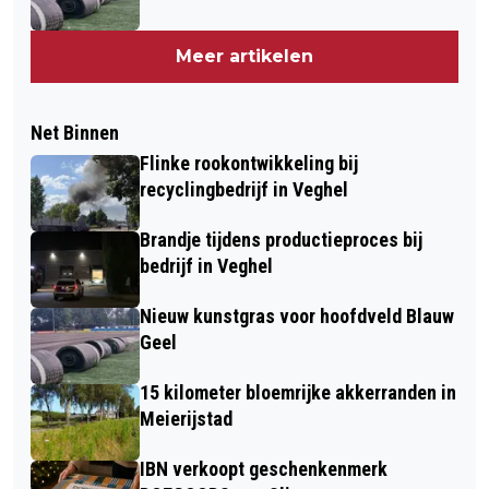
Meer artikelen
Net Binnen
Flinke rookontwikkeling bij
recyclingbedrijf in Veghel
Brandje tijdens productieproces bij
bedrijf in Veghel
Nieuw kunstgras voor hoofdveld Blauw
Geel
15 kilometer bloemrijke akkerranden in
Meierijstad
IBN verkoopt geschenkenmerk