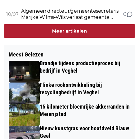
Algemeen directeur/gemeentesecretaris
0
10/07
Marijke Wilms-Wils verlaat gemeente
Meierijstad
Meer artikelen
Meest Gelezen
Brandje tijdens productieproces bij
bedrijf in Veghel
Flinke rookontwikkeling bij
recyclingbedrijf in Veghel
15 kilometer bloemrijke akkerranden in
Meierijstad
Nieuw kunstgras voor hoofdveld Blauw
Geel