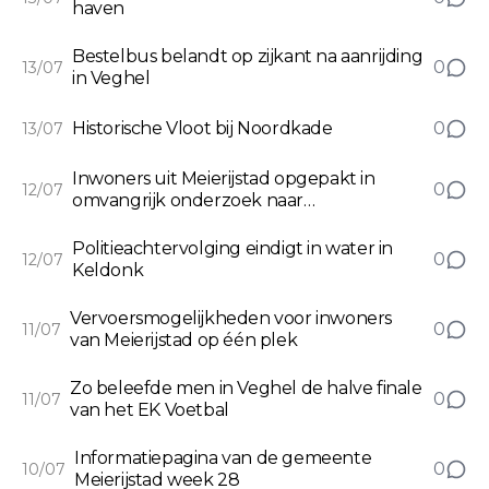
haven
Bestelbus belandt op zijkant na aanrijding
0
13/07
in Veghel
Historische Vloot bij Noordkade
0
13/07
Inwoners uit Meierijstad opgepakt in
0
12/07
omvangrijk onderzoek naar
mensenhandel
Politieachtervolging eindigt in water in
0
12/07
Keldonk
Vervoersmogelijkheden voor inwoners
0
11/07
van Meierijstad op één plek
Zo beleefde men in Veghel de halve finale
0
11/07
van het EK Voetbal
Informatiepagina van de gemeente
0
10/07
Meierijstad week 28