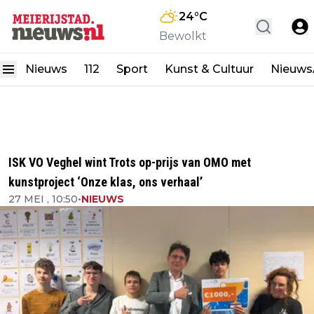
24
°C
Bewolkt
Nieuws
112
Sport
Kunst & Cultuur
Nieuw
ISK VO Veghel wint Trots op-prijs van OMO met
kunstproject ‘Onze klas, ons verhaal’
27 MEI , 10:50
•
NIEUWS