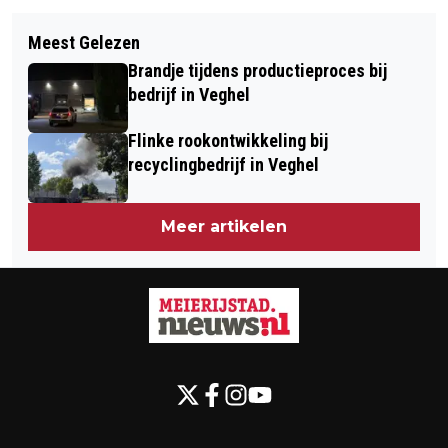
Volgend artikel
GEMEENTE MEIERIJSTAD BETER
Meest Gelezen
BEKENDMAKINGEN GEMEENTE
BEREIKBAAR VOOR DOVEN EN
Brandje tijdens productieproces bij
MEIERIJSTAD - WEEK 41
SLECHTHORENDEN VIA TELETOLK
bedrijf in Veghel
Flinke rookontwikkeling bij
recyclingbedrijf in Veghel
Meer artikelen