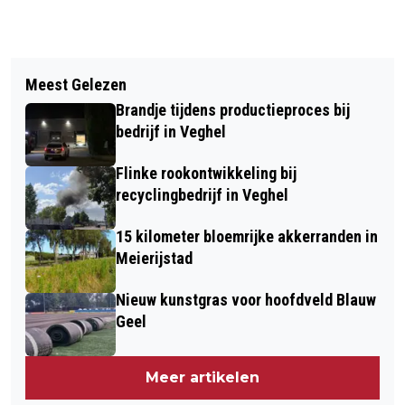
Vorig artikel
Volgend artikel
NIEUWS EN BEKENDMAKINGEN
Meest Gelezen
HANDTEKENINGEN GEZET ONDER
GEMEENTE MEIERIJSTAD - WEEK 26
Brandje tijdens productieproces bij
OVEREENKOMST BOUWPROJECT SINT-
bedrijf in Veghel
OEDENRODE
Flinke rookontwikkeling bij
recyclingbedrijf in Veghel
15 kilometer bloemrijke akkerranden in
Meierijstad
Nieuw kunstgras voor hoofdveld Blauw
Geel
Meer artikelen