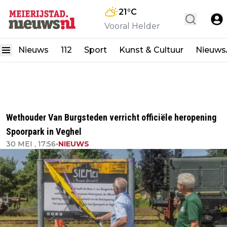
21
°C
Vooral Helder
Nieuws
112
Sport
Kunst & Cultuur
Nieuw
Wethouder Van Burgsteden verricht officiële heropening
Spoorpark in Veghel
30 MEI , 17:56
•
NIEUWS