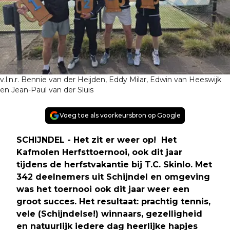
v.l.n.r. Bennie van der Heijden, Eddy Milar, Edwin van Heeswijk
en Jean-Paul van der Sluis
Voeg toe als voorkeursbron op Google
SCHIJNDEL - Het zit er weer op! Het
Kafmolen Herfsttoernooi, ook dit jaar
tijdens de herfstvakantie bij T.C. Skinlo. Met
342 deelnemers uit Schijndel en omgeving
was het toernooi ook dit jaar weer een
groot succes. Het resultaat: prachtig tennis,
vele (Schijndelse!) winnaars, gezelligheid
en natuurlijk iedere dag heerlijke hapjes