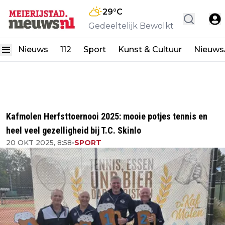
29
°C
Gedeeltelijk Bewolkt
Nieuws
112
Sport
Kunst & Cultuur
Nieuw
Kafmolen Herfsttoernooi 2025: mooie potjes tennis en
heel veel gezelligheid bij T.C. Skinlo
20 OKT 2025, 8:58
•
SPORT