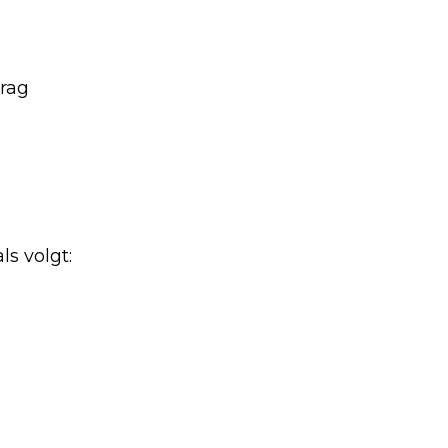
drag
s volgt: