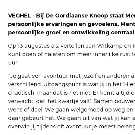
VEGHEL - Bij De Gordiaanse Knoop staat Men
persoonlijke ervaringen en gevoelens. Ment
persoonlijke groei en ontwikkeling centraal
Op 13 augustus a.s. vertellen Jan Witkamp en In
kunt doen of nalaten om meer innerlijke rust te
uur.
"Je gaat een avontuur met jezelf en anderen aa
verschillend. Uitgangspunt is wat jij in het ‘Hi
chaotisch, maar dat is het niet. Er komt altij
verwacht, dat ‘het kwartje valt’. Samen bouwe
wens of doel. We gaan welgemoed op weg en v
daar gebeurt het. We gaan uit van wat jij ka
overwin jij tijdens dit avontuur je meest belang