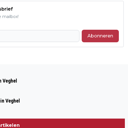
sbrief
e mailbox!
Abonneren
Volgend artikel
KAT IN BOOM WORDT NIET GEVONDEN
in Veghel
 in Veghel
rtikelen