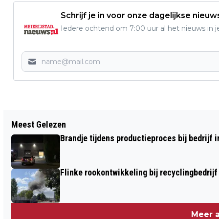
Schrijf je in voor onze dagelijkse nieuw
Iedere ochtend om 7:00 uur al het nieuws in j
Vorig artikel
Meest Gelezen
HENRIETTE VAN AMSTEL UIT VEGHEL
Brandje tijdens productieproces bij bedrijf 
HELAAS NIET GEKOZEN IN MAX ORKEST
Flinke rookontwikkeling bij recyclingbedrijf
Meer a