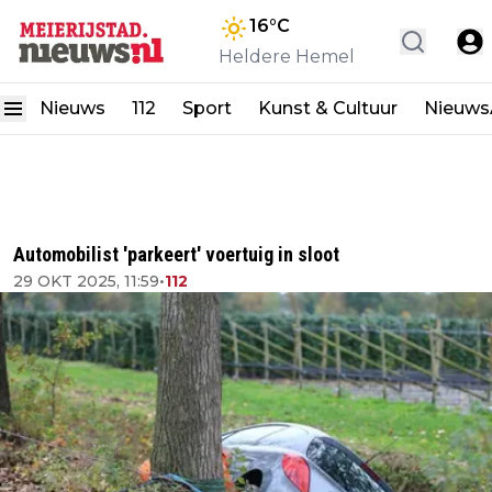
16
°C
Heldere Hemel
Nieuws
112
Sport
Kunst & Cultuur
Nieuw
Automobilist 'parkeert' voertuig in sloot
29 OKT 2025, 11:59
•
112