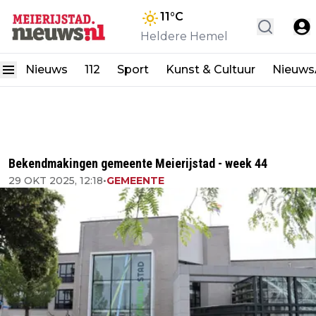
11
°C
Heldere Hemel
Nieuws
112
Sport
Kunst & Cultuur
Nieuw
Bekendmakingen gemeente Meierijstad - week 44
29 OKT 2025, 12:18
•
GEMEENTE