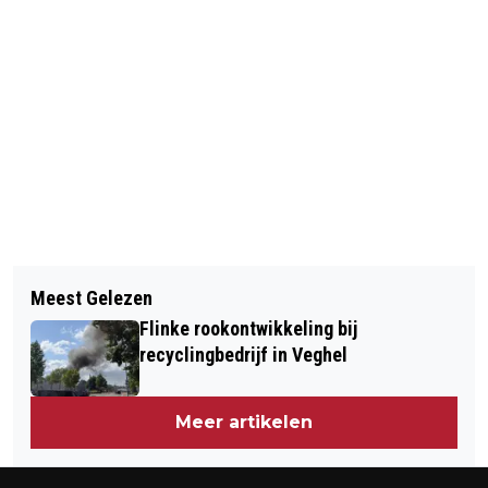
Vorig artikel
Volgend artikel
BRAND BIJ HOOFDKANTOOR SLIGRO
Meest Gelezen
SAMEN, MAAR NIET ALTIJD
IN VEGHEL
Flinke rookontwikkeling bij
HETZELFDE
recyclingbedrijf in Veghel
Meer artikelen