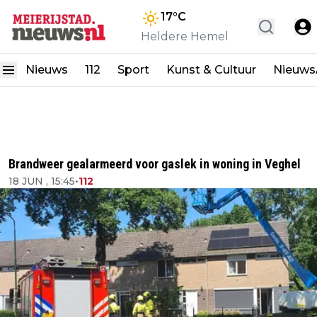
17
°C
Heldere Hemel
Nieuws
112
Sport
Kunst & Cultuur
Nieuw
Brandweer gealarmeerd voor gaslek in woning in Veghel
18 JUN , 15:45
•
112