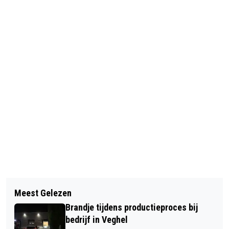
Vorig artikel
Volgend artikel
KONINGIN MÁXIMA BEZOCHT
Meest Gelezen
OUDERE DAME MET REUMA EN
KLOOSTERKWARTIER IN VEGHEL
Brandje tijdens productieproces bij
ISCHIAS
bedrijf in Veghel