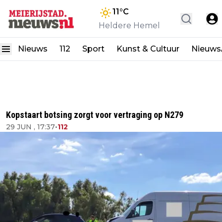
11
°C
Heldere Hemel
Nieuws
112
Sport
Kunst & Cultuur
Nieuw
Kopstaart botsing zorgt voor vertraging op N279
29 JUN , 17:37
•
112