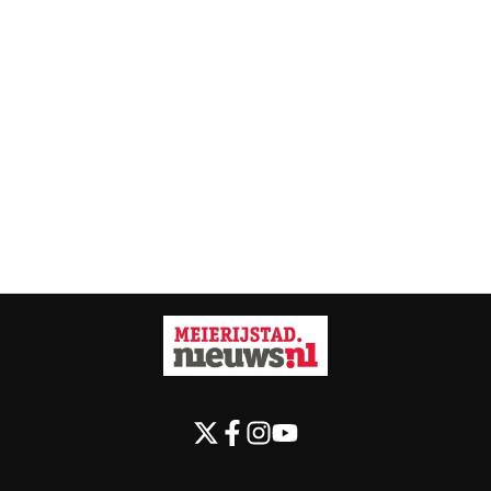
Vorig artikel
Volgend artikel
BUFFELUP 2026 PAKT GROOTS UIT:
VEGHELSE JOOSJE BURG SCHIET HC
VAN AC/DC TOT K3 EN GUUS
DEN BOSCH NAAR FINALE
MEEUWIS
LANDSKAMPIOENSCHAP