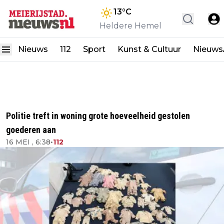
13
°C
Heldere Hemel
Nieuws
112
Sport
Kunst & Cultuur
Nieuw
Politie treft in woning grote hoeveelheid gestolen
goederen aan
16 MEI , 6:38
•
112