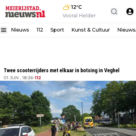
12
°C
Vooral Helder
Nieuws
112
Sport
Kunst & Cultuur
Nieuw
Twee scooterrijders met elkaar in botsing in Veghel
01 JUN , 18:36
•
112