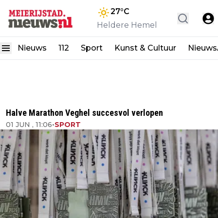
27
°C
Heldere Hemel
Nieuws
112
Sport
Kunst & Cultuur
Nieuw
Halve Marathon Veghel succesvol verlopen
01 JUN , 11:06
•
SPORT