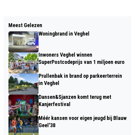
Vorig artikel
Volgend artikel
GEMEENTE MEIERIJSTAD VINDT
Meest Gelezen
DAS VLOEREN OPENT DE DEUREN OP
VERVANGENDE LOCATIE VOOR
Woningbrand in Veghel
2E PINKSTERDAG MET SCHERPE
GEMEENTELIJKE OPVANG IN
VLOERACTIES EN GOODIEBAGS
SCHIJNDEL
Inwoners Veghel winnen
SuperPostcodeprijs van 1 miljoen euro
Prullenbak in brand op parkeerterrein
in Veghel
Dansen&Sjanzen komt terug met
Kanjerfestival
Méér kansen voor eigen jeugd bij Blauw
Geel'38