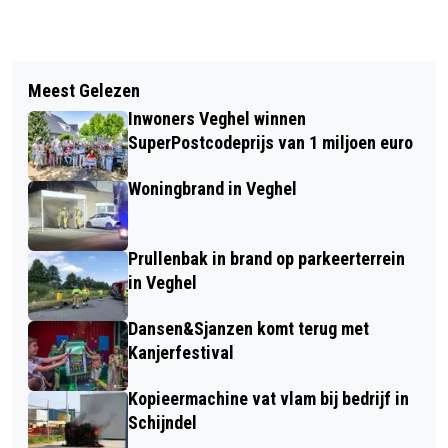
Vorig artikel
Volgend artikel
BOUW ZIJTAART ZUID OFFICIEEL
Meest Gelezen
JESPER HØJER NIEUWE CEO JUMBO
GESTART: BUURTJE ERBIJ!
Inwoners Veghel winnen
SUPERMARKTEN
SuperPostcodeprijs van 1 miljoen euro
Woningbrand in Veghel
Prullenbak in brand op parkeerterrein
in Veghel
Dansen&Sjanzen komt terug met
Kanjerfestival
Kopieermachine vat vlam bij bedrijf in
Schijndel