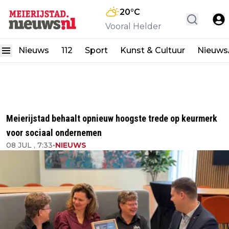
20
°C
Vooral Helder
Nieuws
112
Sport
Kunst & Cultuur
Nieuw
Meierijstad behaalt opnieuw hoogste trede op keurmerk
voor sociaal ondernemen
08 JUL , 7:33
•
NIEUWS