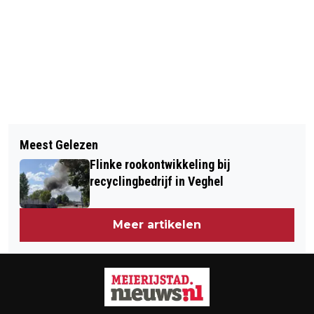
Vorig artikel
Volgend artikel
BEKENDMAKINGEN GEMEENTE
Meest Gelezen
STEDENBOUWKUNDIG MASTERPLAN
MEIERIJSTAD - WEEK 29
Flinke rookontwikkeling bij
VEGHEL CENTRUM GEREED
recyclingbedrijf in Veghel
Meer artikelen