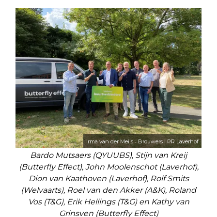
Irma van der Meijs ‑ Brouwers | PR Laverhof
Bardo Mutsaers (QYUUBS), Stijn van Kreij
(Butterfly Effect), John Moolenschot (Laverhof),
Dion van Kaathoven (Laverhof), Rolf Smits
(Welvaarts), Roel van den Akker (A&K), Roland
Vos (T&G), Erik Hellings (T&G) en Kathy van
Grinsven (Butterfly Effect)