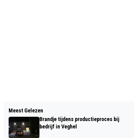
Vorig artikel
Volgend artikel
EHBO-VERENIGING VEGHEL GAAT
Meest Gelezen
WAT KAN DE GORDIAANSE KNOOP
VERHUIZEN!
Brandje tijdens productieproces bij
VOOR U BETEKENEN?
bedrijf in Veghel