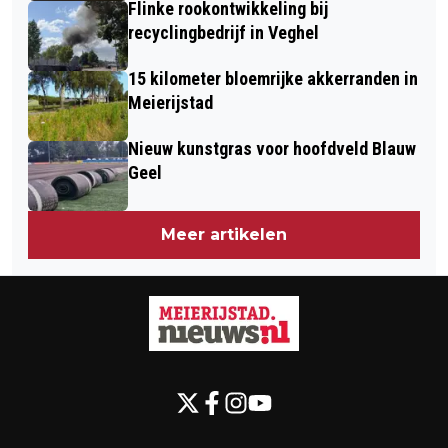
Flinke rookontwikkeling bij
recyclingbedrijf in Veghel
15 kilometer bloemrijke akkerranden in
Meierijstad
Nieuw kunstgras voor hoofdveld Blauw
Geel
Meer artikelen