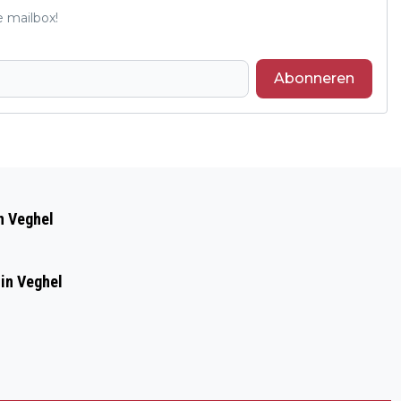
e mailbox!
Abonneren
Volgend artikel
BLAUWE KEI, THEATER AAN DE
in Veghel
NOORDKADE PRESENTEERT VEELZIJDIG
THEATERPROGRAMMA
 in Veghel
l