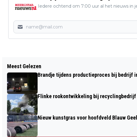
Iedere ochtend om 7:00 uur al het nieuws in j
Vorig artikel
Meest Gelezen
ROOI BLAOST 2026: DERDE EDITIE VAN
Brandje tijdens productieproces bij bedrijf 
HET GEZELLIGSTE KAPELLENFESTIVAL
VAN BRABANT
Flinke rookontwikkeling bij recyclingbedrijf
Nieuw kunstgras voor hoofdveld Blauw Gee