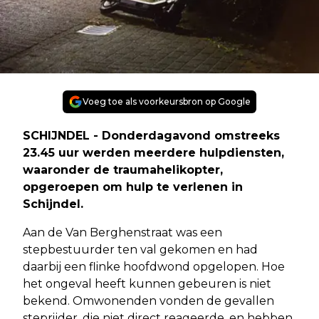
Voeg toe als voorkeursbron op Google
SCHIJNDEL - Donderdagavond omstreeks
23.45 uur werden meerdere hulpdiensten,
waaronder de traumahelikopter,
opgeroepen om hulp te verlenen in
Schijndel.
Aan de Van Berghenstraat was een
stepbestuurder ten val gekomen en had
daarbij een flinke hoofdwond opgelopen. Hoe
het ongeval heeft kunnen gebeuren is niet
bekend. Omwonenden vonden de gevallen
steprijder, die niet direct reageerde, en hebben