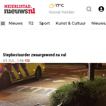
17
°C
Vooral Helder
Nieuws
112
Sport
Kunst & Cultuur
Nieuw
Stepbestuurder zwaargewond na val
03 JUL , 1:36
•
112