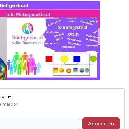
sbrief
e mailbox!
Abonneren