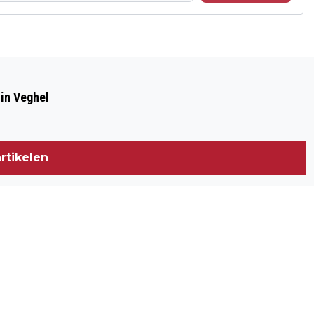
Volgend artikel
D66 WIL LAGERE FESTIVALHEFFING
 in Veghel
rtikelen