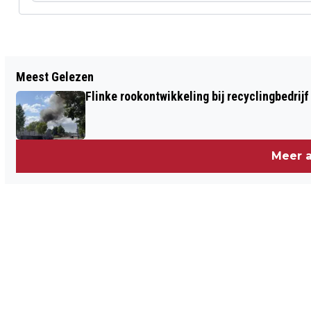
Vorig artikel
Meest Gelezen
STEPBESTUURDER ZWAARGEWOND NA
Flinke rookontwikkeling bij recyclingbedrijf
VAL
Meer a